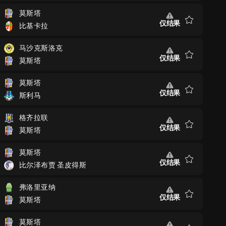
藏
莫斯塔
仅结果
比基卡拉
收
藏
马沙克斯洛克
仅结果
莫斯塔
收
藏
莫斯塔
仅结果
斯利马
收
藏
格齐拉联
仅结果
莫斯塔
收
藏
莫斯塔
仅结果
比尔泽布贾 圣皮得斯
收
藏
弗洛里亚纳
仅结果
莫斯塔
收
藏
莫斯塔