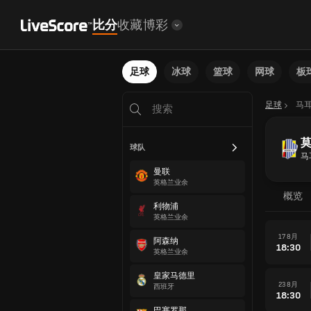
比分
收藏
博彩
足球
冰球
篮球
网球
板
足球
马
球队
马
曼联
英格兰业余
概览
利物浦
英格兰业余
17 8月
阿森纳
18:30
英格兰业余
皇家马德里
23 8月
西班牙
18:30
巴塞罗那