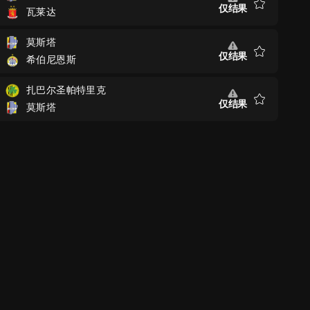
仅结果
瓦莱达
收
藏
莫斯塔
仅结果
希伯尼恩斯
收
藏
扎巴尔圣帕特里克
仅结果
莫斯塔
收
藏