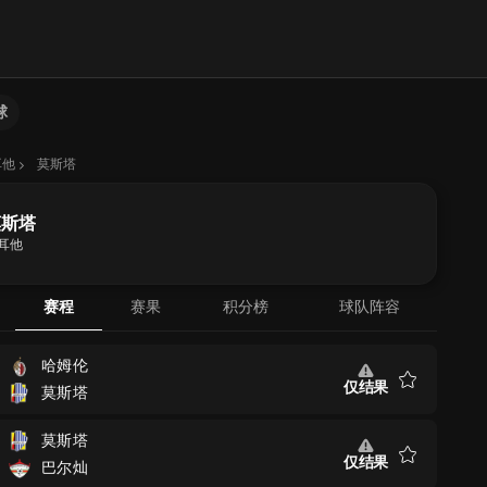
球
耳他
莫斯塔
莫斯塔
耳他
赛程
赛果
积分榜
球队阵容
哈姆伦
仅结果
莫斯塔
收
藏
莫斯塔
仅结果
巴尔灿
收