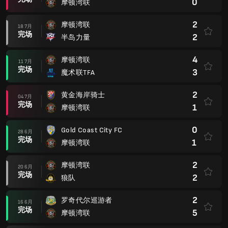
0
摩顿湾联
2
摩顿湾联
18 7月
完场
2
半岛力量
4
摩顿湾联
11 7月
完场
3
魔术联TFA
2
黄金海岸骑士
04 7月
完场
1
摩顿湾联
0
Gold Coast City FC
28 6月
完场
1
摩顿湾联
2
摩顿湾联
20 6月
完场
2
狼队
2
罗奇代尔巡游者
16 6月
完场
5
摩顿湾联