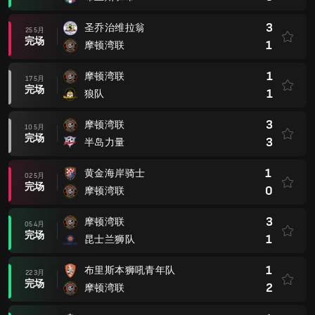
3
圣乔治维拉翁
25 5月
完场
1
摩顿湾联
1
摩顿湾联
17 5月
完场
1
狼队
3
摩顿湾联
10 5月
完场
3
半岛力量
1
黄金海岸骑士
02 5月
完场
0
摩顿湾联
3
摩顿湾联
05 4月
完场
1
昆士兰狮队
1
布里斯本狮吼青年队
22 3月
完场
2
摩顿湾联