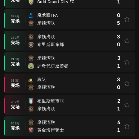
1
Gold Coast City FC
0
魔术联TFA
07 4月
完场
5
摩顿湾联
3
摩顿湾联
28 3月
完场
0
布里斯班东郊
3
摩顿湾联
21 3月
完场
1
罗奇代尔巡游者
3
狼队
06 3月
完场
0
摩顿湾联
2
布里斯班市FC
28 2月
完场
1
摩顿湾联
4
摩顿湾联
20 2月
完场
1
黄金海岸骑士