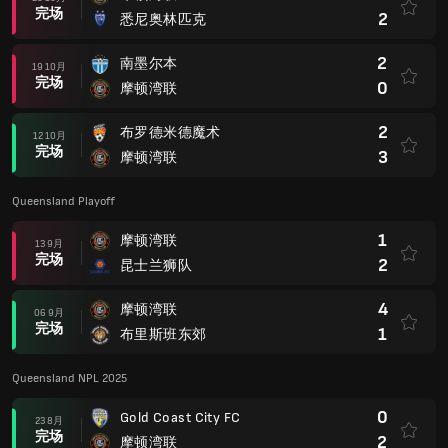
完场
2
悉尼奥林匹克
2
南墨尔本
19 10月
完场
0
摩顿湾联
2
布罗德米德魔术
12 10月
完场
3
摩顿湾联
Queensland Playoff
1
摩顿湾联
13 9月
完场
2
昆士兰狮队
4
摩顿湾联
06 9月
完场
1
布里斯班东郊
Queensland NPL 2025
0
Gold Coast City FC
23 8月
完场
2
摩顿湾联