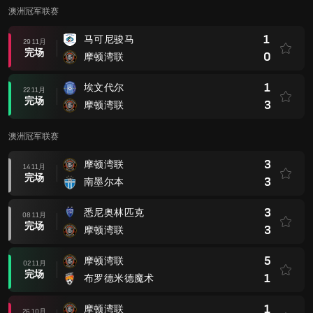
澳洲冠军联赛
1
马可尼骏马
29 11月
完场
0
摩顿湾联
1
埃文代尔
22 11月
完场
3
摩顿湾联
澳洲冠军联赛
3
摩顿湾联
14 11月
完场
3
南墨尔本
3
悉尼奥林匹克
08 11月
完场
3
摩顿湾联
5
摩顿湾联
02 11月
完场
1
布罗德米德魔术
1
摩顿湾联
26 10月