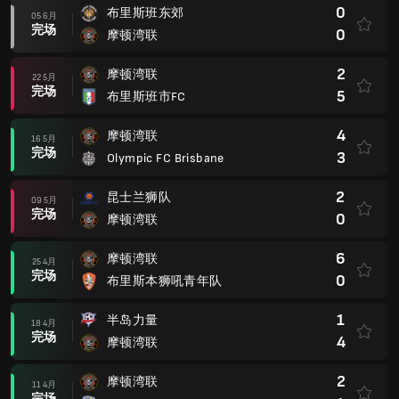
0
布里斯班东郊
05 6月
完场
0
摩顿湾联
2
摩顿湾联
22 5月
完场
5
布里斯班市FC
4
摩顿湾联
16 5月
完场
3
Olympic FC Brisbane
2
昆士兰狮队
09 5月
完场
0
摩顿湾联
6
摩顿湾联
25 4月
完场
0
布里斯本狮吼青年队
1
半岛力量
18 4月
完场
4
摩顿湾联
2
摩顿湾联
11 4月
完场