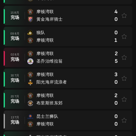
4
摩顿湾联
15 8月
完场
0
黄金海岸骑士
0
狼队
09 8月
完场
1
摩顿湾联
2
摩顿湾联
02 8月
完场
5
圣乔治维拉翁
3
摩顿湾联
30 7月
完场
0
阳光海岸流浪者
2
摩顿湾联
20 7月
完场
0
布里斯班东郊
0
昆士兰狮队
13 7月
完场
0
摩顿湾联