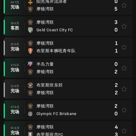
0
阳光海岸流浪者
04 7月
完场
5
摩顿湾联
3
摩顿湾联
25 6月
客胜
0
Gold Coast City FC
1
摩顿湾联
21 6月
完场
1
布里斯本狮吼青年队
0
半岛力量
17 6月
完场
2
摩顿湾联
2
布里斯班东郊
11 6月
完场
2
摩顿湾联
2
摩顿湾联
07 6月
完场
0
Olympic FC Brisbane
4
摩顿湾联
01 6月
完场
3
布里斯班市FC