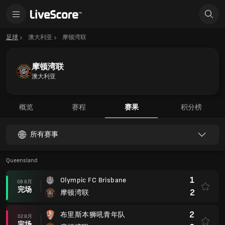
足球
澳大利亚
摩顿湾联
摩顿湾联
澳大利亚
概览
赛程
赛果
积分榜
所有赛事
Queensland
1
Olympic FC Brisbane
08 8月
完场
2
摩顿湾联
2
布里斯本狮吼青年队
02 8月
完场