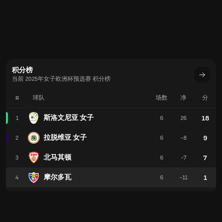
积分榜
当前 2025年女子欧洲杯预选赛 积分榜
#
球队
场数
净
分
斯洛文尼亚 女子
18
1
6
26
拉脱维亚 女子
9
2
6
-8
北马其顿
7
3
6
-7
摩尔多瓦
1
4
6
-11