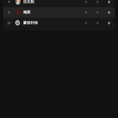
拉瓦勒
0
8
0
0
梅斯
0
9
0
0
蒙彼利埃
0
10
0
0