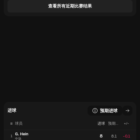
查看所有近期比赛结果
进球
预期进球
#
球员
进球
预期进
+/-
球
G. Hein
8
8.1
-0.1
1
中场