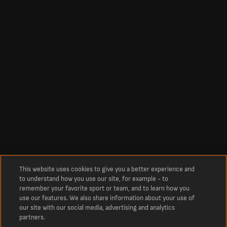
This website uses cookies to give you a better experience and
to understand how you use our site, for example - to
remember your favorite sport or team, and to learn how you
use our features. We also share information about your use of
our site with our social media, advertising and analytics
partners.