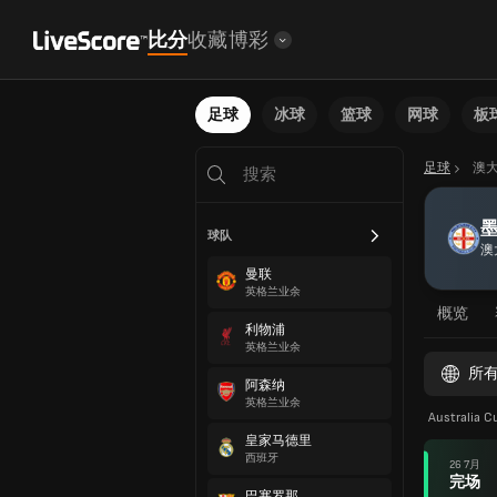
比分
收藏
博彩
足球
冰球
篮球
网球
板
足球
澳
墨
球队
澳
曼联
英格兰业余
概览
利物浦
英格兰业余
所
阿森纳
英格兰业余
Australia C
皇家马德里
西班牙
26 7月
完场
巴塞罗那