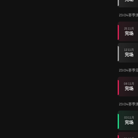
23/24赛季
25 11月
完场
12 11月
完场
23/24赛季
08 11月
完场
23/24赛季
03 11月
完场