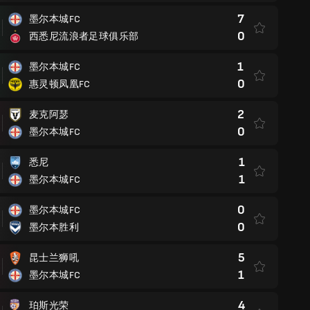
7
墨尔本城FC
0
西悉尼流浪者足球俱乐部
1
墨尔本城FC
0
惠灵顿凤凰FC
2
麦克阿瑟
0
墨尔本城FC
1
悉尼
1
墨尔本城FC
0
墨尔本城FC
0
墨尔本胜利
5
昆士兰狮吼
1
墨尔本城FC
4
珀斯光荣