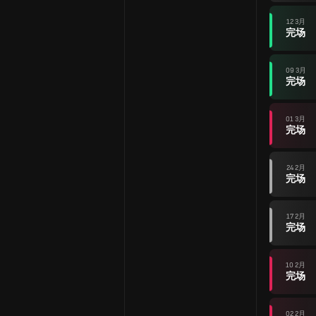
12 3月
完场
09 3月
完场
01 3月
完场
24 2月
完场
17 2月
完场
10 2月
完场
02 2月