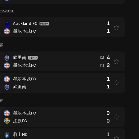
025/2026
1
Auckland FC
1
墨尔本城FC
赛
4
武里南
(1)
2
墨尔本城FC
(1)
1
墨尔本城FC
1
武里南
赛
0
墨尔本城FC
0
江原FC
1
蔚山HD