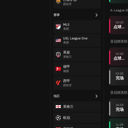
西班牙
A-League 2
赛事
02 5月
MLS
点球大战后
美国
USL League One
亚冠精英联
美国
英超
10 3月
英格兰
点球大战后
德甲
德国
03 3月
完场
西甲
西班牙
亚冠精英联
地区
18 2月
英格兰
完场
欧冠
11 2月