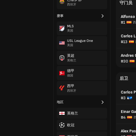
守门员
西班牙
赛事
Alfonso
#1
西
MLS
美国
Carlos 
USL League One
#13
美国
Andres 
英超
英格兰
#30
德甲
德国
后卫
西甲
西班牙
Carlos 
#3
地区
Einar Ga
英格兰
#4
欧冠
Alex Pa