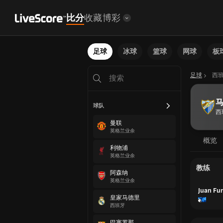
比分
收藏
博彩
足球
冰球
篮球
网球
板
足球
西
球队
西
曼联
英格兰业余
概览
利物浦
英格兰业余
教练
阿森纳
英格兰业余
Juan Fu
皇家马德里
西班牙
巴塞罗那