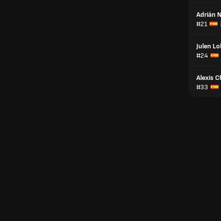
Adrián 
#21
Julen L
#24
Alexis 
#33