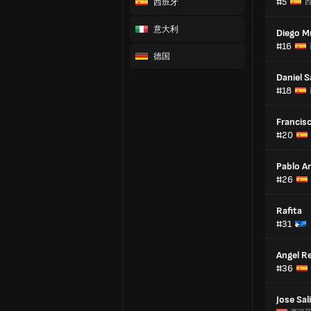
#5
西班牙
意大利
Diego Mu
#16
德国
Daniel 
#18
Francis
#20
Pablo Ar
#26
Rafita
#31
Angel R
#36
Jose Sal