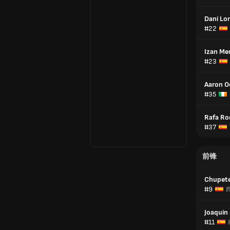
Dani Lo
#22
Izan Me
#23
Aaron O
#35
Rafa Ro
#37
前锋
Chupet
#9
Joaquin
#11