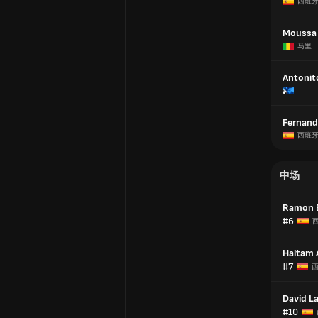
西班
Moussa 
马里
Antonit
Fernand
西班
中场
Ramon 
#6
Haitam 
#7
David La
#10