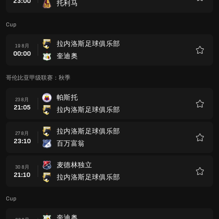
23:00
托利马
收
藏
Cup
拉内洛斯足球俱乐部
19 8月
00:00
奎迪奥
收
藏
哥伦比亚甲级联赛：秋季
帕斯托
23 8月
21:05
拉内洛斯足球俱乐部
收
藏
拉内洛斯足球俱乐部
27 8月
23:10
百万富翁
收
藏
麦德林独立
30 8月
21:10
拉内洛斯足球俱乐部
收
藏
Cup
奎迪奥