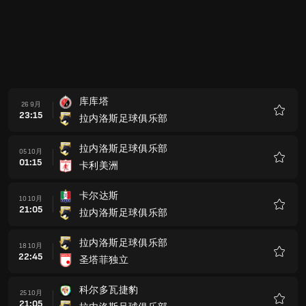
卡尔达斯
10 10月
21:05
拉内洛斯足球俱乐部
收
藏
拉内洛斯足球俱乐部
18 10月
22:45
圣塔菲独立
收
藏
科尔多瓦捷豹
25 10月
21:05
拉内洛斯足球俱乐部
收
藏
拉内洛斯足球俱乐部
31 10月
23:05
CD青少年足球俱乐部
收
藏
Alianza FC Valledupar
03 11月
21:10
拉内洛斯足球俱乐部
收
藏
拉内洛斯足球俱乐部
08 11月
20:30
奇科博亚卡
收
藏