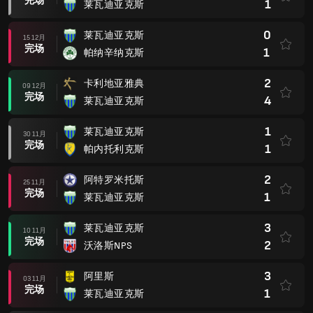
完场
1
莱瓦迪亚克斯
0
莱瓦迪亚克斯
15 12月
完场
1
帕纳辛纳克斯
2
卡利地亚雅典
09 12月
完场
4
莱瓦迪亚克斯
1
莱瓦迪亚克斯
30 11月
完场
1
帕内托利克斯
2
阿特罗米托斯
25 11月
完场
1
莱瓦迪亚克斯
3
莱瓦迪亚克斯
10 11月
完场
2
沃洛斯NPS
3
阿里斯
03 11月
完场
1
莱瓦迪亚克斯