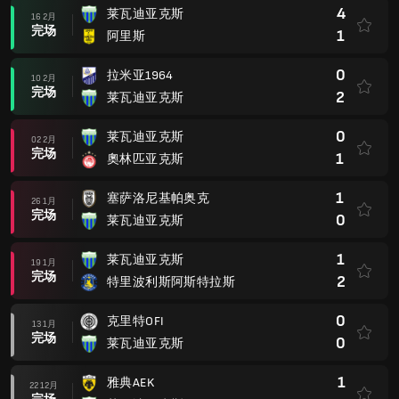
4
莱瓦迪亚克斯
16 2月
完场
1
阿里斯
0
拉米亚1964
10 2月
完场
2
莱瓦迪亚克斯
0
莱瓦迪亚克斯
02 2月
完场
1
奧林匹亚克斯
1
塞萨洛尼基帕奥克
26 1月
完场
0
莱瓦迪亚克斯
1
莱瓦迪亚克斯
19 1月
完场
2
特里波利斯阿斯特拉斯
0
克里特OFI
13 1月
完场
0
莱瓦迪亚克斯
1
雅典AEK
22 12月