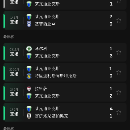
完场
1
莱瓦迪亚克斯
2
莱瓦迪亚克斯
14 1月
完场
0
基菲西亚AE
希腊杯
1
马尔科
03 12月
完场
3
莱瓦迪亚克斯
1
莱瓦迪亚克斯
29 10月
完场
0
特里波利斯阿斯特拉斯
1
拉里萨
24 9月
完场
2
莱瓦迪亚克斯
4
莱瓦迪亚克斯
17 9月
完场
1
塞萨洛尼基帕奥克
希腊杯