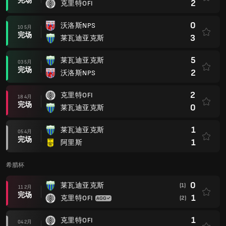
完场
2
克里特OFI
0
沃洛斯NPS
10 5月
完场
3
莱瓦迪亚克斯
5
莱瓦迪亚克斯
03 5月
完场
2
沃洛斯NPS
2
克里特OFI
18 4月
完场
0
莱瓦迪亚克斯
1
莱瓦迪亚克斯
05 4月
完场
1
阿里斯
希腊杯
0
莱瓦迪亚克斯
(1)
11 2月
完场
1
克里特OFI
(2)
1
克里特OFI
04 2月