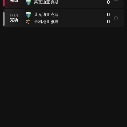
完场
0
莱瓦迪亚克斯
0
莱瓦迪亚克斯
18 8月
完场
0
卡利地亚雅典