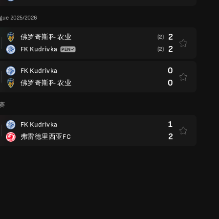
ague 2025/2026
2
佛罗奇斯科 农业
(2)
2
FK Kudrivka
(2)
0
FK Kudrivka
0
佛罗奇斯科 农业
赛
1
FK Kudrivka
2
弗雷德里西亚FC