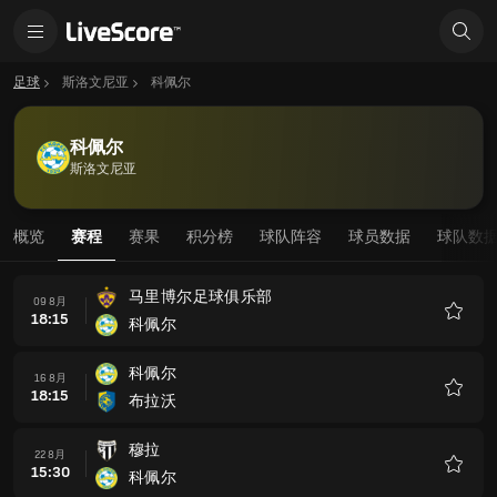
足球
斯洛文尼亚
科佩尔
科佩尔
斯洛文尼亚
概览
赛程
赛果
积分榜
球队阵容
球员数据
球队数
马里博尔足球俱乐部
09 8月
18:15
科佩尔
收
藏
科佩尔
16 8月
18:15
布拉沃
收
藏
穆拉
22 8月
15:30
科佩尔
收