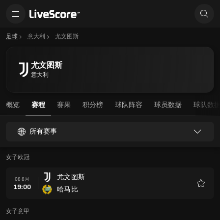
足球
意大利
尤文图斯
尤文图斯
意大利
概览
赛程
赛果
积分榜
球队阵容
球员数据
球队数
所有赛事
女子欧冠
尤文图斯
08 8月
19:00
哈马比
收
藏
女子意甲