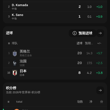
D. Kamada
2
1.0
+1.0
2
中场
K. Sano
1
0.1
+0.9
3
中场
进球
预期进球
#
球队
进球
预期进
+/-
球
英格兰
20
14.3
+5.7
1
英格兰业余
法国
20
17.5
+2.5
2
法国
日本
8
4.2
+3.8
16
日本
积分榜
当前 2026年世界杯 积分榜
#
total
场数
净
分