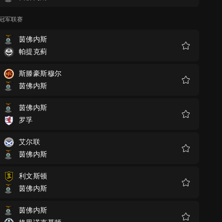
藏
冠军联赛
茵佛内斯
帕提克蓟
收
藏
斯滕豪斯穆尔
茵佛内斯
收
藏
茵佛内斯
罗孚
收
藏
艾尔联
茵佛内斯
收
藏
利文斯顿
茵佛内斯
收
藏
茵佛内斯