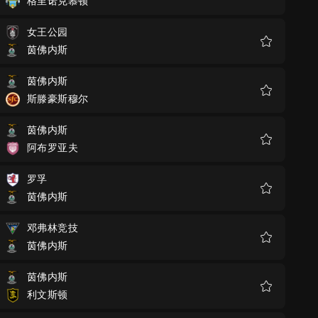
格里诺克慕顿
收
藏
女王公园
茵佛内斯
收
藏
茵佛内斯
斯滕豪斯穆尔
收
藏
茵佛内斯
阿布罗亚夫
收
藏
罗孚
茵佛内斯
收
藏
邓弗林竞技
茵佛内斯
收
藏
茵佛内斯
利文斯顿
收
藏