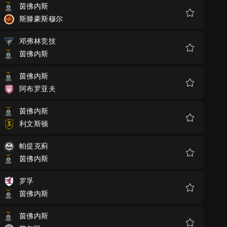
茵佛内斯
斯滕豪斯穆尔
收
藏
邓弗林竞技
茵佛内斯
收
藏
茵佛内斯
阿布罗亚夫
收
藏
茵佛内斯
利文斯顿
收
藏
帕提克蓟
茵佛内斯
收
藏
罗孚
茵佛内斯
收
藏
茵佛内斯