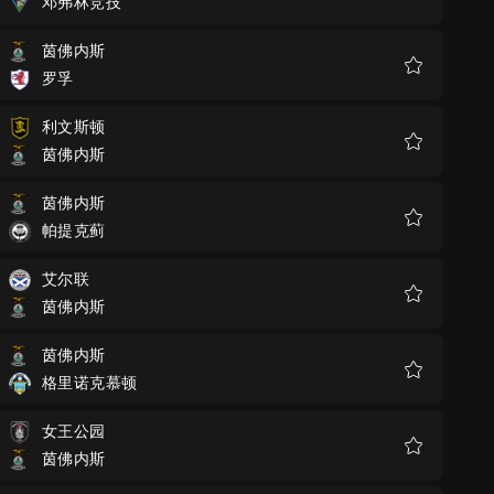
邓弗林竞技
收
藏
茵佛内斯
罗孚
收
藏
利文斯顿
茵佛内斯
收
藏
茵佛内斯
帕提克蓟
收
藏
艾尔联
茵佛内斯
收
藏
茵佛内斯
格里诺克慕顿
收
藏
女王公园
茵佛内斯
收
藏