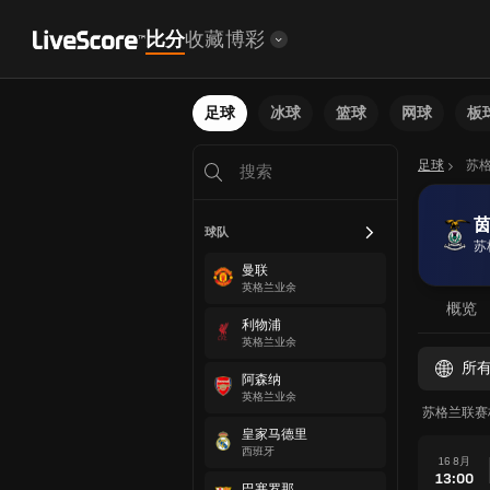
比分
收藏
博彩
足球
冰球
篮球
网球
板
足球
苏
球队
苏
曼联
英格兰业余
概览
利物浦
英格兰业余
所
阿森纳
英格兰业余
苏格兰联赛
皇家马德里
西班牙
16 8月
13:00
巴塞罗那