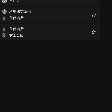
艾尔联
收
藏
格里诺克慕顿
茵佛内斯
收
藏
茵佛内斯
女王公园
收
藏