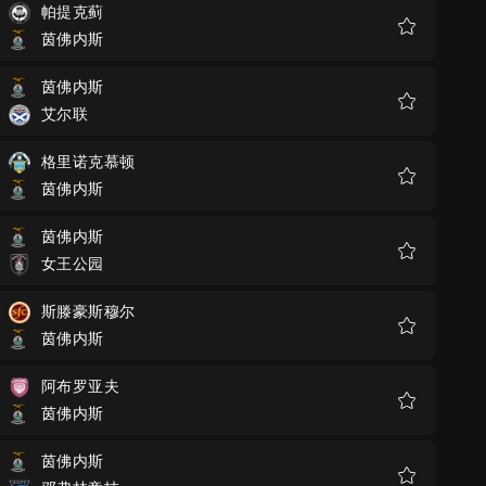
帕提克蓟
茵佛内斯
收
藏
茵佛内斯
艾尔联
收
藏
格里诺克慕顿
茵佛内斯
收
藏
茵佛内斯
女王公园
收
藏
斯滕豪斯穆尔
茵佛内斯
收
藏
阿布罗亚夫
茵佛内斯
收
藏
茵佛内斯