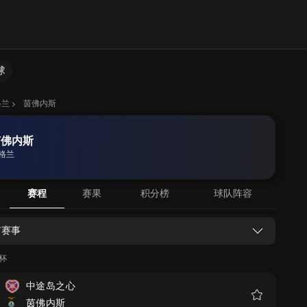
球
格兰
茵佛内斯
茵佛内斯
格兰
赛程
赛果
积分榜
球队阵容
有赛事
杯
中途岛之心
茵佛内斯
收