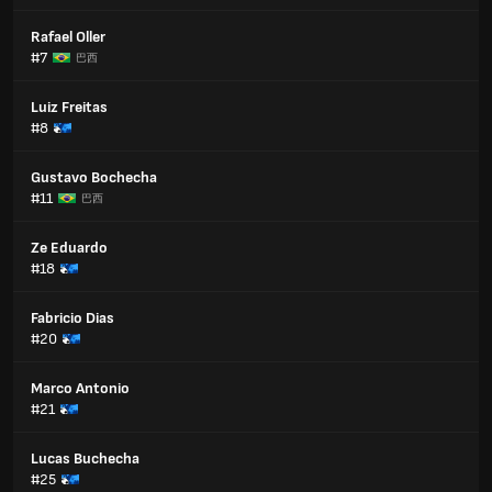
Rafael Oller
#7
巴西
Luiz Freitas
#8
Gustavo Bochecha
#11
巴西
Ze Eduardo
#18
Fabricio Dias
#20
Marco Antonio
#21
Lucas Buchecha
#25