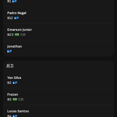
#1
Pedro Nagel
#12
Emerson Junior
#23
巴西
Jonathan
后卫
Yan Silva
#2
Frazan
#3
巴西
Lucas Santos
#4