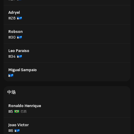
Adryel
#28
Robson
#30
Leo Paraiso
#34
Miguel Sampaio
中场
Ronaldo Henrique
#5
巴西
Joao Victor
#6