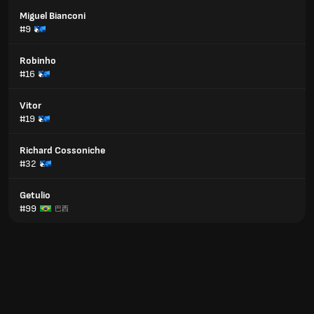
Miguel Bianconi
#9
Robinho
#16
Vitor
#19
Richard Cossoniche
#32
Getulio
#99
巴西