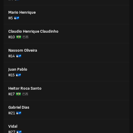
Mario Henrique
#5
Claudio Henrique Claudinho
#10
巴西
Nassom Oliveira
#14
Juan Pablo
#15
Heitor Roca Santo
#17
巴西
Gabriel Dias
#21
Vidal
#27