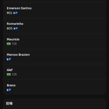
Emerson Santos
#31
Romarinho
#35
Mauricio
巴西
Marcos Brazion
Alef
巴西
Breno
前锋