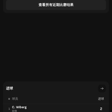
查看所有近期比赛结果
进球
#
球员
进球
C. Wiberg
2
1
前锋
S. Alioum
1
2
前锋
进球
#
球队
进球
扎尔吉里斯足球俱乐部
14
1
立陶宛
塔林利瓦迪亚
13
2
爱沙尼亚
哥德堡
4
49