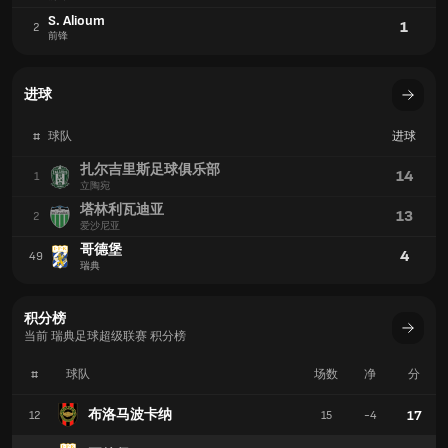
瑞典
积分榜
当前 瑞典足球超级联赛 积分榜
#
球队
场数
净
分
布洛马波卡纳
17
12
15
-4
哥德堡
16
13
15
-14
奥尔格里特
13
14
15
-16