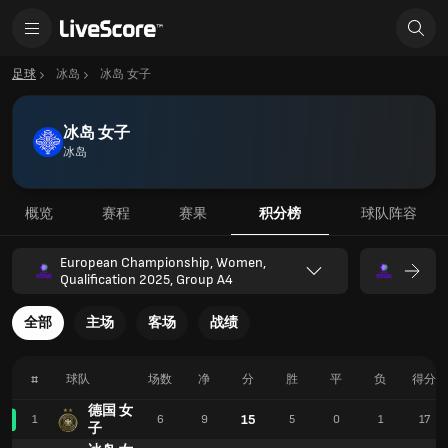
足球
冰岛
冰岛 女子
冰岛 女子
冰岛
概览
赛程
赛果
积分榜
球队阵容
European Championship, Women,
Qualification 2025, Group A4
全部
主场
客场
战绩
#
球队
场数
净
分
胜
平
负
得分
德国 女
15
1
6
9
5
0
1
17
子