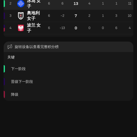
冰岛 女
13
2
6
6
4
1
1
11
子
奥地利
7
3
6
-2
2
1
3
10
女子
波兰 女
0
4
6
-13
0
0
6
4
子
旋转设备以查看完整积分榜
关键
下一阶段
晋级下一阶段
降级