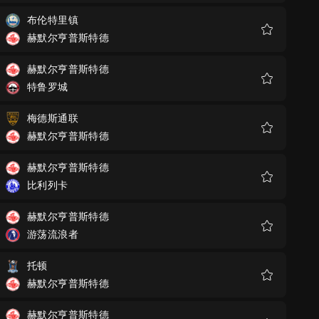
藏
布伦特里镇
赫默尔亨普斯特德
收
藏
赫默尔亨普斯特德
特鲁罗城
收
藏
梅德斯通联
赫默尔亨普斯特德
收
藏
赫默尔亨普斯特德
比利列卡
收
藏
赫默尔亨普斯特德
游荡流浪者
收
藏
托顿
赫默尔亨普斯特德
收
藏
赫默尔亨普斯特德