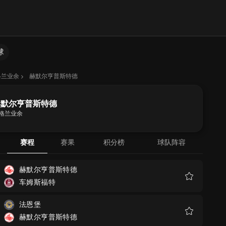
球
格兰业余
赫默尔亨普斯特德
赫默尔亨普斯特德
格兰业余
赛程
赛果
积分榜
球队阵容
赫默尔亨普斯特德
车姆斯福特
收
藏
法恩堡
赫默尔亨普斯特德
收