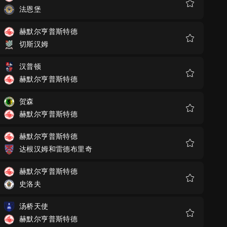
法恩堡
收
藏
赫默尔亨普斯特德
切斯汉姆
收
藏
汉普顿
赫默尔亨普斯特德
收
藏
贺森
赫默尔亨普斯特德
收
藏
赫默尔亨普斯特德
达根汉姆和雷德布里奇
收
藏
赫默尔亨普斯特德
史洛夫
收
藏
汤桥天使
赫默尔亨普斯特德
收