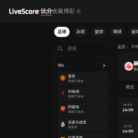
比分
收藏
博彩
足球
冰球
篮球
网球
板
足球
英
球队
英
曼联
英格兰业余
概览
利物浦
英格兰业余
08 8月
阿森纳
14:00
英格兰业余
皇家马德里
15 8月
西班牙
14:00
巴塞罗那