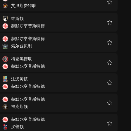
艾贝斯费特联
收
藏
维斯顿
赫默尔亨普斯特德
收
藏
赫默尔亨普斯特德
索尔兹贝利
收
藏
梅登黑德联
赫默尔亨普斯特德
收
藏
法汉姆镇
赫默尔亨普斯特德
收
藏
赫默尔亨普斯特德
福克斯顿
收
藏
赫默尔亨普斯特德
汉普顿
收