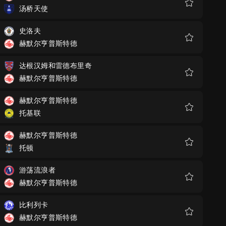
汤桥天使
收
藏
史洛夫
赫默尔亨普斯特德
收
藏
达根汉姆和雷德布里奇
赫默尔亨普斯特德
收
藏
赫默尔亨普斯特德
托基联
收
藏
赫默尔亨普斯特德
托顿
收
藏
游荡流浪者
赫默尔亨普斯特德
收
藏
比利列卡
赫默尔亨普斯特德
收