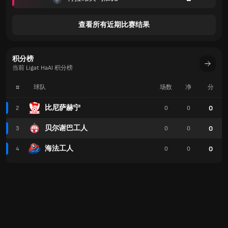
查看所有近期比赛结果
积分榜
当前 Ligat HaAl 积分榜
#
球队
场数
净
分
比尼萨赫宁
0
2
0
0
贝尔谢巴工人
0
3
0
0
海法工人
0
4
0
0