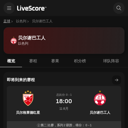
足球
以色列
贝尔谢巴工人
贝尔谢巴工人
以色列
概览
赛程
赛果
积分榜
球队阵容
即将到来的赛程
总比分: 0 - 1
18:00
11 8月
贝尔格莱德红星
贝尔谢巴工人
第二
比赛，系列
2
获胜，得分：
0
-
1