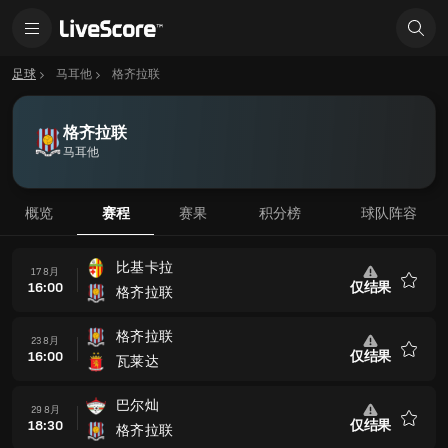
足球
马耳他
格齐拉联
格齐拉联
马耳他
概览
赛程
赛果
积分榜
球队阵容
比基卡拉
17 8月
16:00
仅结果
格齐拉联
收
藏
格齐拉联
23 8月
16:00
仅结果
瓦莱达
收
藏
巴尔灿
29 8月
18:30
仅结果
格齐拉联
收