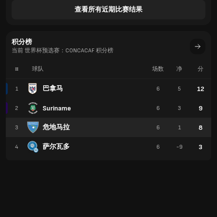
查看所有近期比赛结果
积分榜
当前 世界杯预选赛：CONCACAF 积分榜
#
球队
场数
净
分
巴拿马
12
1
6
5
Suriname
9
2
6
3
危地马拉
8
3
6
1
萨尔瓦多
3
4
6
-9