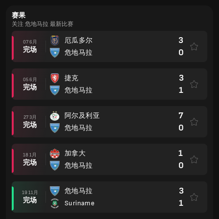
赛果
关注 危地马拉 最新比赛
3
厄瓜多尔
07 6月
完场
0
危地马拉
3
捷克
05 6月
完场
1
危地马拉
7
阿尔及利亚
27 3月
完场
0
危地马拉
1
加拿大
18 1月
完场
0
危地马拉
3
危地马拉
19 11月
完场
1
Suriname