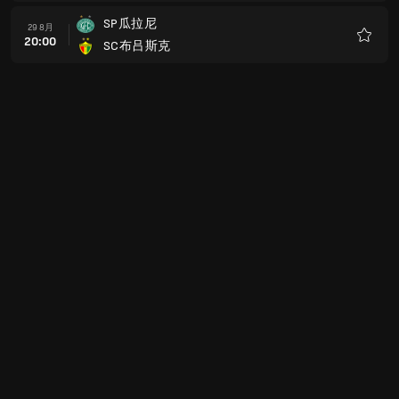
藏
SP瓜拉尼
29 8月
20:00
SC布吕斯克
收
藏