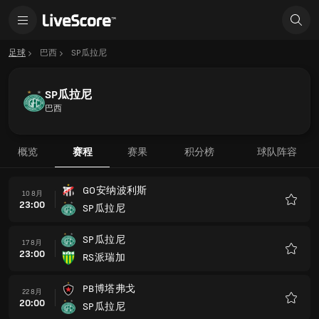
足球
巴西
SP瓜拉尼
SP瓜拉尼
巴西
概览
赛程
赛果
积分榜
球队阵容
GO安纳波利斯
10 8月
23:00
SP瓜拉尼
收
藏
SP瓜拉尼
17 8月
23:00
RS派瑞加
收
藏
PB博塔弗戈
22 8月
20:00
SP瓜拉尼
收