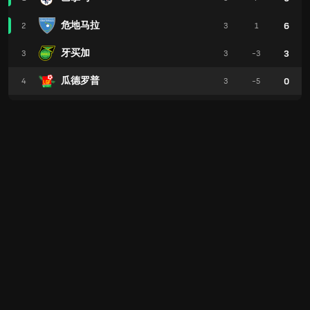
危地马拉
6
2
3
1
牙买加
3
3
3
-3
瓜德罗普
0
4
3
-5