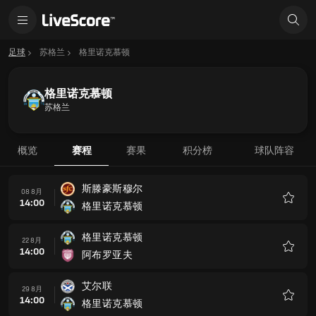
足球
苏格兰
格里诺克慕顿
格里诺克慕顿
苏格兰
概览
赛程
赛果
积分榜
球队阵容
斯滕豪斯穆尔
08 8月
14:00
格里诺克慕顿
收
藏
格里诺克慕顿
22 8月
14:00
阿布罗亚夫
收
藏
艾尔联
29 8月
14:00
格里诺克慕顿
收