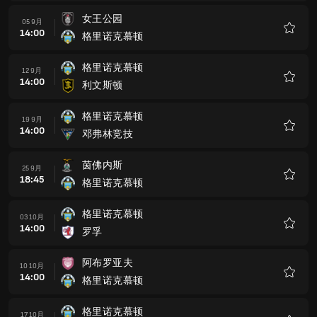
藏
女王公园
05 9月
14:00
格里诺克慕顿
收
藏
格里诺克慕顿
12 9月
14:00
利文斯顿
收
藏
格里诺克慕顿
19 9月
14:00
邓弗林竞技
收
藏
茵佛内斯
25 9月
18:45
格里诺克慕顿
收
藏
格里诺克慕顿
03 10月
14:00
罗孚
收
藏
阿布罗亚夫
10 10月
14:00
格里诺克慕顿
收
藏
格里诺克慕顿
17 10月