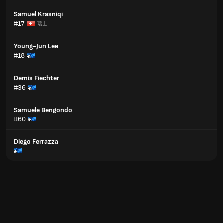
Samuel Krasniqi
#17
瑞士
Young-Jun Lee
#18
Demis Fiechter
#36
Samuele Bengondo
#60
Diego Ferrazza