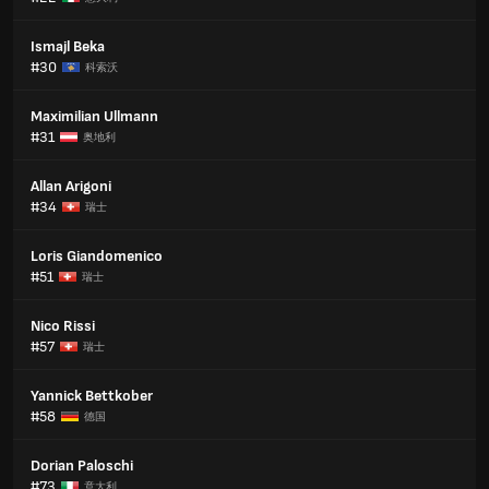
Ismajl Beka
#30
科索沃
Maximilian Ullmann
#31
奥地利
Allan Arigoni
#34
瑞士
Loris Giandomenico
#51
瑞士
Nico Rissi
#57
瑞士
Yannick Bettkober
#58
德国
Dorian Paloschi
#73
意大利