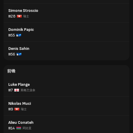
Simone Stroscio
#28
瑞士
Dominik Papic
#55
Denis Sahin
#56
前锋
Luke Plange
#7
英格兰业余
Nikolas Muci
#9
瑞士
Alieu Conateh
#14
冈比亚