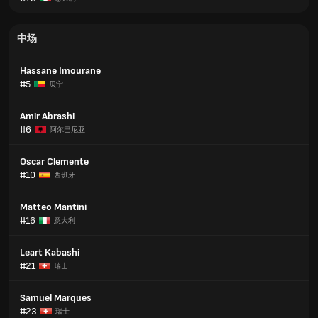
中场
Hassane Imourane
#5
贝宁
Amir Abrashi
#6
阿尔巴尼亚
Oscar Clemente
#10
西班牙
Matteo Mantini
#16
意大利
Leart Kabashi
#21
瑞士
Samuel Marques
#23
瑞士