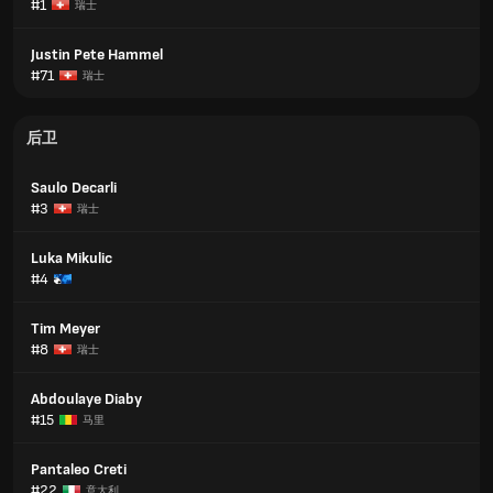
#1
瑞士
Justin Pete Hammel
#71
瑞士
后卫
Saulo Decarli
#3
瑞士
Luka Mikulic
#4
Tim Meyer
#8
瑞士
Abdoulaye Diaby
#15
马里
Pantaleo Creti
#22
意大利