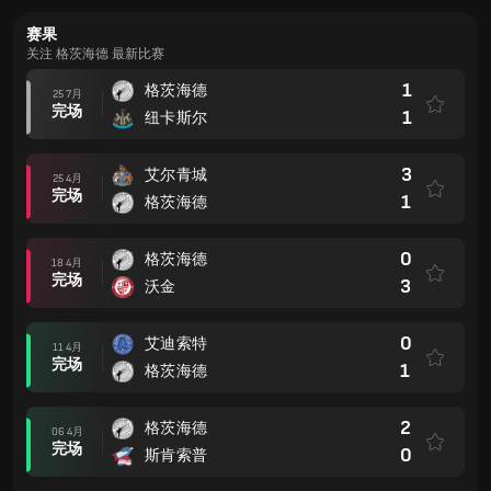
赛果
关注 格茨海德 最新比赛
1
格茨海德
25 7月
完场
1
纽卡斯尔
3
艾尔青城
25 4月
完场
1
格茨海德
0
格茨海德
18 4月
完场
3
沃金
0
艾迪索特
11 4月
完场
1
格茨海德
2
格茨海德
06 4月
完场
0
斯肯索普