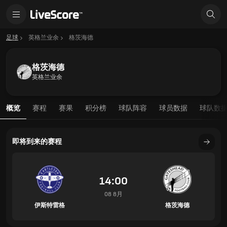
足球
英格兰业余
格茨海德
格茨海德
英格兰业余
概览
赛程
赛果
积分榜
球队阵容
球员数据
球队数
即将到来的赛程
14:00
08 8月
伊斯特雷格
格茨海德