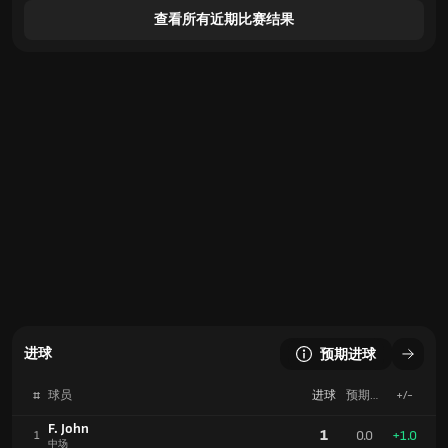
查看所有近期比赛结果
进球
预期进球
#
球员
进球
预期进
+/-
球
F. John
1
0.0
+1.0
1
中场