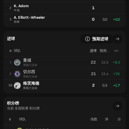
K. Adom
1
2
中场
A. Elliott-Wheeler
0
0.0
+0.0
3
前锋
进球
预期进球
#
球队
进球
预期进
+/-
球
曼城
22
13.5
+8.5
1
英格兰业余
切尔西
21
13.4
+7.6
2
英格兰业余
格茨海德
2
0.3
+1.7
59
英格兰业余
积分榜
当前 全国联赛 积分榜
#
球队
场数
净
分