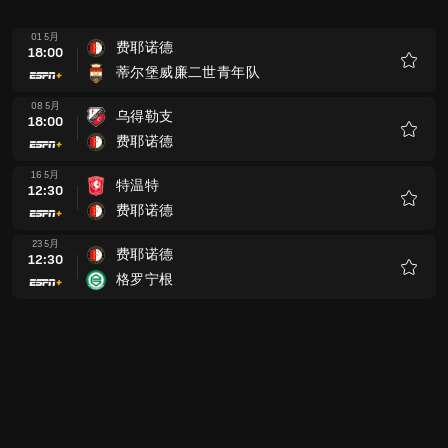
01 5月
费耶诺德
18:00
蒂尔堡威廉二世青年队
收
藏
08 5月
乌得勒支
18:00
费耶诺德
收
藏
16 5月
特温特
12:30
费耶诺德
收
藏
23 5月
费耶诺德
12:30
格罗宁根
收
藏