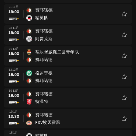
藏
21 11月
费耶诺德
19:00
精英队
收
藏
28 11月
费耶诺德
19:00
阿贾克斯
收
藏
05 12月
蒂尔堡威廉二世青年队
19:00
费耶诺德
收
藏
12 12月
格罗宁根
19:00
费耶诺德
收
藏
19 12月
费耶诺德
19:00
特温特
收
藏
10 1月
费耶诺德
13:30
PSV埃因霍温
收
藏
16 1月
精英队