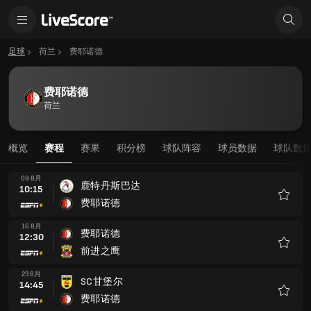
足球
荷兰
费耶诺德
费耶诺德
荷兰
概览
赛程
赛果
积分榜
球队阵容
球员数据
球队数
09 8月
鹿特丹斯巴达
10:15
费耶诺德
收
藏
16 8月
费耶诺德
12:30
前进之鹰
收
藏
23 8月
SC甘堡尔
14:45
费耶诺德
收