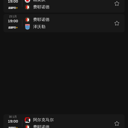
19:00
费耶诺德
收
藏
23 1月
费耶诺德
19:00
泽沃勒
收
藏
30 1月
阿尔克马尔
19:00
费耶诺德