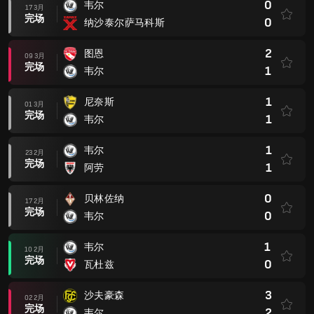
0
韦尔
17 3月
完场
0
纳沙泰尔萨马科斯
2
图恩
09 3月
完场
1
韦尔
1
尼奈斯
01 3月
完场
1
韦尔
1
韦尔
23 2月
完场
1
阿劳
0
贝林佐纳
17 2月
完场
0
韦尔
1
韦尔
10 2月
完场
0
瓦杜兹
3
沙夫豪森
02 2月
完场
2
韦尔