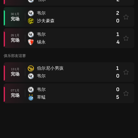
2
韦尔
30 1月
完场
0
沙夫豪森
1
韦尔
26 1月
完场
4
锡永
俱乐部友谊赛
1
伯尔尼小男孩
13 1月
完场
0
韦尔
0
韦尔
07 1月
完场
5
草蜢