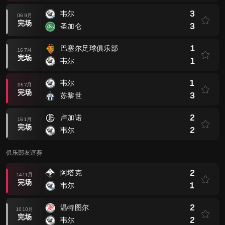
3
韦尔
06 9月
完场
3
圣加仑
1
巴塞尔足球俱乐部
16 7月
完场
1
韦尔
1
韦尔
05 7月
完场
3
苏黎世
2
卢加诺
16 1月
完场
2
韦尔
俱乐部友谊赛
2
阿塔克
14 11月
完场
1
韦尔
2
温特图尔
10 10月
完场
2
韦尔