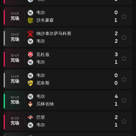
0
韦尔
27 4月
完场
1
沙夫豪森
2
纳沙泰尔萨马科斯
23 4月
完场
2
韦尔
3
瓦杜兹
20 4月
完场
1
韦尔
0
韦尔
14 4月
完场
0
尼奈斯
4
韦尔
06 4月
完场
1
贝林佐纳
2
巴登
30 3月
完场
1
韦尔