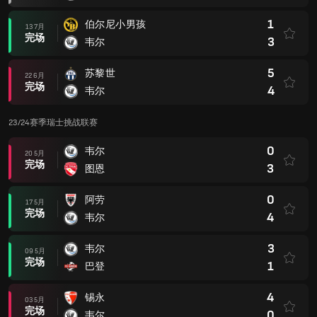
1
伯尔尼小男孩
13 7月
完场
3
韦尔
5
苏黎世
22 6月
完场
4
韦尔
23/24赛季瑞士挑战联赛
0
韦尔
20 5月
完场
3
图恩
0
阿劳
17 5月
完场
4
韦尔
3
韦尔
09 5月
完场
1
巴登
4
锡永
03 5月
完场
0
韦尔