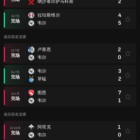
2
纳沙泰尔萨马科斯
4
拉珀斯维尔
24 7月
完场
5
韦尔
俱乐部友谊赛
2
卢塞恩
10 7月
完场
0
韦尔
3
韦尔
04 7月
完场
2
草蜢
7
图恩
14 1月
完场
1
韦尔
俱乐部友谊赛
1
阿塔克
10 10月
完场
0
韦尔