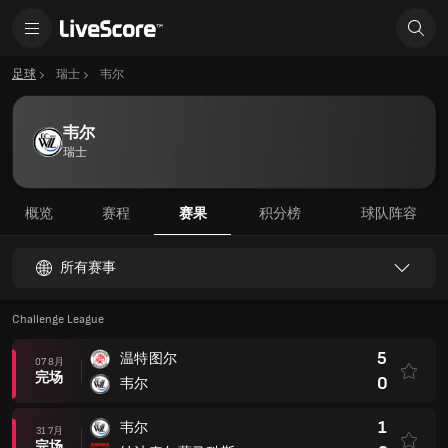
足球
瑞士
韦尔
韦尔
瑞士
概览
赛程
赛果
积分榜
球队阵容
所有赛事
Challenge League
5
温特图尔
07 8月
完场
0
韦尔
1
韦尔
31 7月
完场