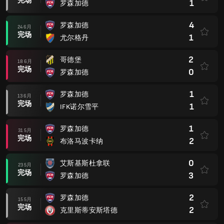
完场
1
罗森加德
4
罗森加德
24 6月
完场
1
尤尔格丹
2
哥德堡
18 6月
完场
0
罗森加德
1
罗森加德
13 6月
完场
1
IFK诺尔雪平
1
罗森加德
31 5月
完场
2
布洛马波卡纳
0
艾斯基斯杜拿联
23 5月
完场
3
罗森加德
2
罗森加德
15 5月
完场
2
克里斯蒂安斯塔德