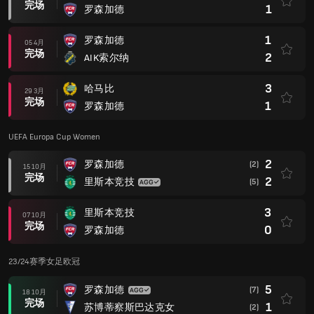
完场
1
罗森加德
1
罗森加德
05 4月
完场
2
AIK索尔纳
3
哈马比
29 3月
完场
1
罗森加德
UEFA Europa Cup Women
2
罗森加德
(2)
15 10月
完场
2
里斯本竞技
(5)
3
里斯本竞技
07 10月
完场
0
罗森加德
23/24赛季女足欧冠
5
罗森加德
(7)
18 10月
完场
1
苏博蒂察斯巴达克女
(2)