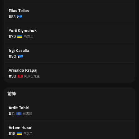
Elias Telles
#55
Yurii Klymchuk
#70
乌克兰
Irgi Kasalla
#90
Arinaldo Rrapaj
#99
阿尔巴尼亚
前锋
Ardit Tahiri
#11
科索沃
Artem Husol
#15
乌克兰