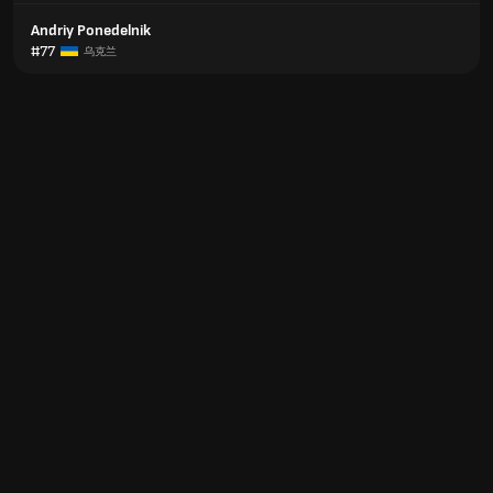
Andriy Ponedelnik
#77
乌克兰