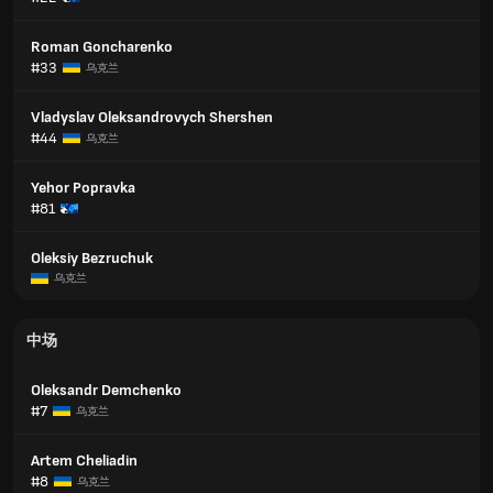
Roman Goncharenko
#33
乌克兰
Vladyslav Oleksandrovych Shershen
#44
乌克兰
Yehor Popravka
#81
Oleksiy Bezruchuk
乌克兰
中场
Oleksandr Demchenko
#7
乌克兰
Artem Cheliadin
#8
乌克兰