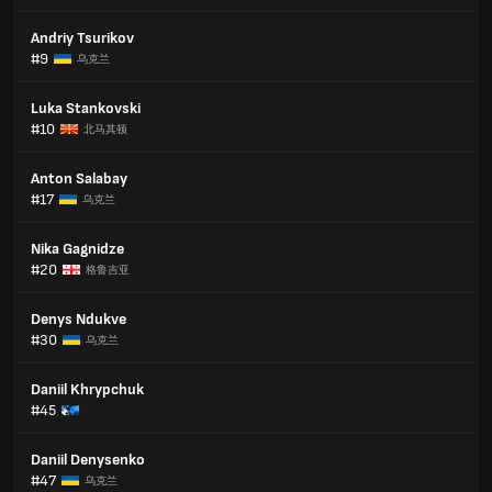
Andriy Tsurikov
#9
乌克兰
Luka Stankovski
#10
北马其顿
Anton Salabay
#17
乌克兰
Nika Gagnidze
#20
格鲁吉亚
Denys Ndukve
#30
乌克兰
Daniil Khrypchuk
#45
Daniil Denysenko
#47
乌克兰