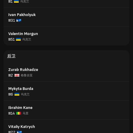
#1
乌克兰
Ivan Pakholyuk
#31
Valentin Morgun
#51
乌克兰
后卫
Zurab Rukhadze
#2
格鲁吉亚
Mykyta Burda
#6
乌克兰
Ibrahim Kane
#14
马里
Vitaliy Katrych
#22