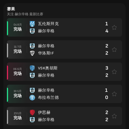
赛果
关注 赫尔辛格 最新比赛
1
瓦伦斯拜克
04 8月
完场
4
赫尔辛格
2
赫尔辛格
31 7月
完场
2
华洛斯IF
3
VSK奥胡斯
06 6月
完场
2
赫尔辛格
1
赫尔辛格
30 5月
完场
0
布拉布兰德
2
伊思赫
23 5月
完场
2
赫尔辛格