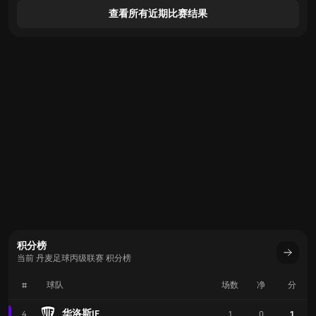
查看所有近期比赛结果
积分榜
当前 丹麦足球丙级联赛 积分榜
#
球队
场数
净
分
华洛斯IF
1
4
1
0