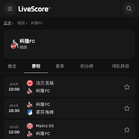
足球
德国
科隆FC
科隆FC
德国
概览
赛程
赛果
积分榜
球队阵容
法兰克福
22 8月
10:00
科隆FC
收
藏
科隆FC
28 8月
16:30
霍芬海姆
收
藏
Mainz 05
05 9月
12:00
科隆FC
收