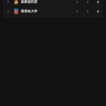
皇家波托西
0
3
0
0
塔里哈大学
0
4
0
0