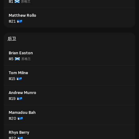
#1
苏格兰
Matthew Rollo
#21
后卫
Brian Easton
#5
苏格兰
Tom Milne
#15
Andrew Munro
#19
Mamadou Bah
#20
Rhys Berry
#22