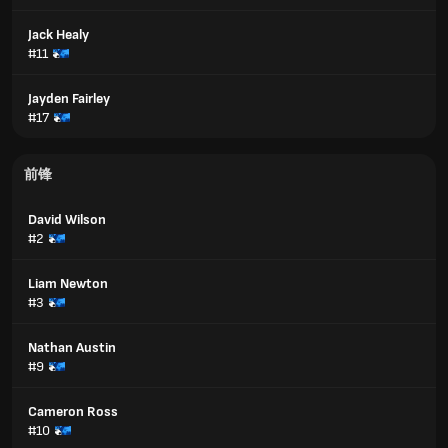
Jack Healy
#11
Jayden Fairley
#17
前锋
David Wilson
#2
Liam Newton
#3
Nathan Austin
#9
Cameron Ross
#10