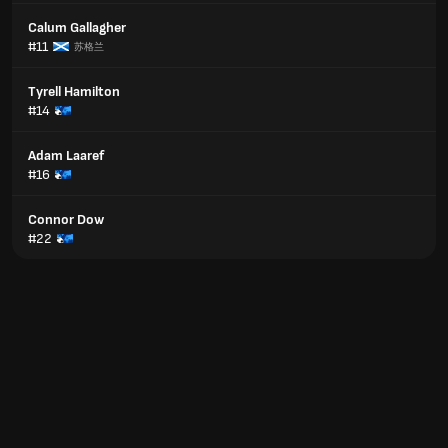
Calum Gallagher
#11
苏格兰
Tyrell Hamilton
#14
Adam Laaref
#16
Connor Dow
#22