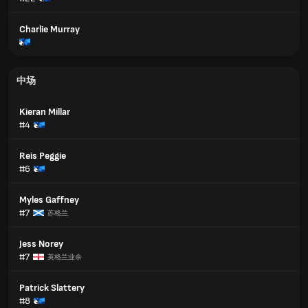
Charlie Murray
中场
Kieran Millar
#4
Reis Peggie
#6
Myles Gaffney
#7
苏格兰
Jess Norey
#7
英格兰业余
Patrick Slattery
#8