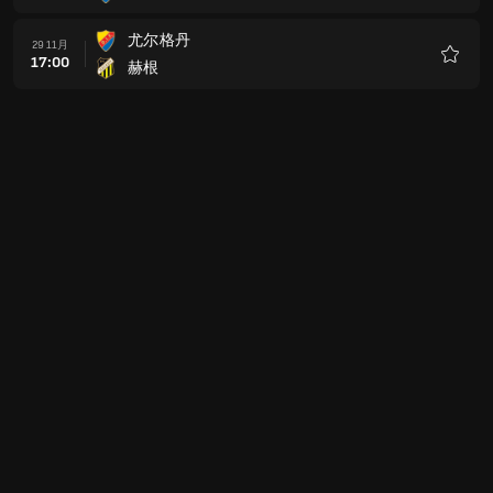
藏
尤尔格丹
29 11月
17:00
赫根
收
藏