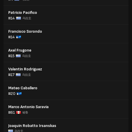
Patricio Pacifico
#14
乌拉圭
Francisco Sorondo
#14
Axel Frugone
#15
乌拉圭
Valentin Rodriguez
#17
乌拉圭
Mateo Caballero
#20
Marco Antonio Saravia
#61
秘鲁
Joaquin Robatto Irsanskas
乌拉圭