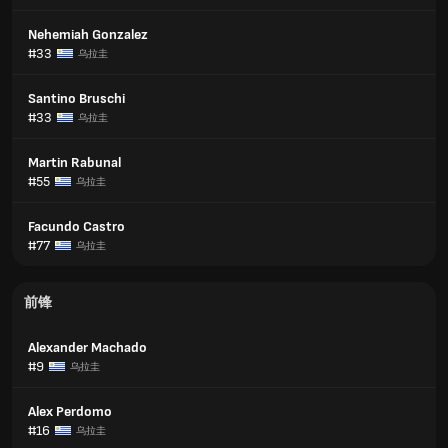
Nehemiah Gonzalez
#33
乌拉圭
Santino Bruschi
#33
乌拉圭
Martin Rabunal
#55
乌拉圭
Facundo Castro
#77
乌拉圭
前锋
Alexander Machado
#9
乌拉圭
Alex Perdomo
#16
乌拉圭