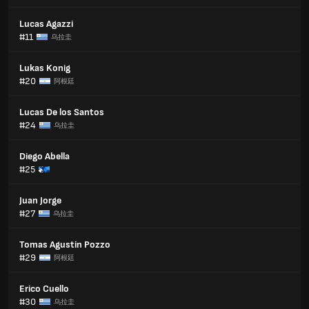
Lucas Agazzi
#11
乌拉圭
Lukas Konig
#20
阿根廷
Lucas De los Santos
#24
乌拉圭
Diego Abella
#25
Juan Jorge
#27
乌拉圭
Tomas Agustin Pozzo
#29
阿根廷
Erico Cuello
#30
乌拉圭