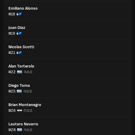
Emiliano Alonso
#18
Juan Diaz
#19
Nicolas Scotti
#21
Alan Torterolo
#22
乌拉圭
Diego Toma
#25
乌拉圭
Brian Montenegro
#26
巴拉圭
Lautaro Navarro
#28
乌拉圭