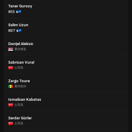
Taner Gursoy
#55
Salim Uzun
#67
Danijel Aleksic
塞尔维亚
Sabrican Vural
土耳其
Zargo Toure
塞内加尔
Ismailcan Kabatas
土耳其
Serdar Gürler
土耳其