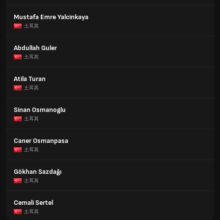
Mustafa Emre Yalcinkaya
土耳其
Abdullah Guler
土耳其
Atila Turan
土耳其
Sinan Osmanoglu
土耳其
Caner Osmanpasa
土耳其
Gökhan Sazdağı
土耳其
Cemali Sertel
土耳其