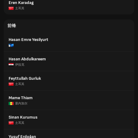
Eren Karadag
土耳其
前锋
Hasan Emre Yesilyurt
Hasan Abdulkareem
伊拉克
Feyttullah Gurluk
土耳其
Mame Thiam
塞内加尔
Sinan Kurumus
土耳其
Yusuf Erdoğan