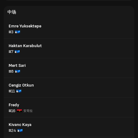
中场
Emre Yuksektepe
#3
Haktan Karabulut
#7
Mert Sari
#8
Cengiz Otkun
#11
Fredy
#16
安哥拉
Kivanc Kaya
#24