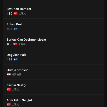
Batuhan Demirel
#30
土耳其
Erhan Kurt
#34
Berkay Can Degirmencioglu
#65
土耳其
Dogukan Pala
#92
Hrvoje Smolcic
克罗地亚
Serdar Saatçı
土耳其
Arda Hilmi Sengul
土耳其