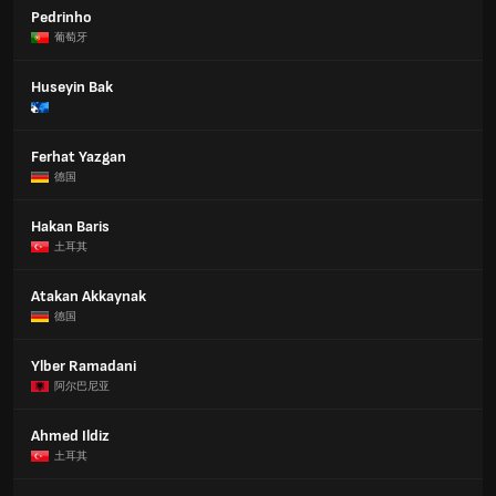
Pedrinho
葡萄牙
Huseyin Bak
Ferhat Yazgan
德国
Hakan Baris
土耳其
Atakan Akkaynak
德国
Ylber Ramadani
阿尔巴尼亚
Ahmed Ildiz
土耳其