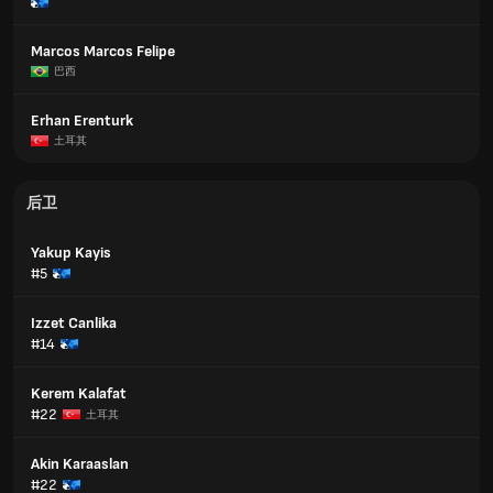
Marcos Marcos Felipe
巴西
Erhan Erenturk
土耳其
后卫
Yakup Kayis
#5
Izzet Canlika
#14
Kerem Kalafat
#22
土耳其
Akin Karaaslan
#22