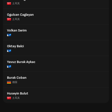
土耳其
Ogulcan Caglayan
土耳其
Volkan Serim
Oktay Balci
Yavuz Burak Aykac
Burak Coban
德国
Huseyin Bulut
土耳其