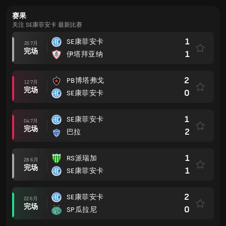
赛果
关注 SE康菲安卡 最新比赛
1
SE康菲安卡
25 7月
完场
1
伊塔拜亚纳
2
PB博塔弗戈
12 7月
完场
0
SE康菲安卡
1
SE康菲安卡
04 7月
完场
2
巴拉
1
RS派瑞加
28 6月
完场
1
SE康菲安卡
2
SE康菲安卡
22 6月
完场
0
SP瓜拉尼