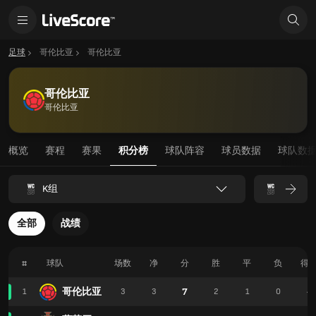
足球
哥伦比亚
哥伦比亚
哥伦比亚
哥伦比亚
概览
赛程
赛果
积分榜
球队阵容
球员数据
球队数
K组
全部
战绩
#
球队
场数
净
分
胜
平
负
得
哥伦比亚
7
1
3
3
2
1
0
4