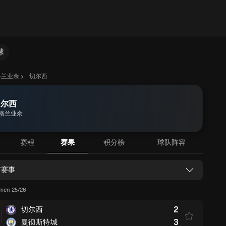
球
格兰业余
切尔西
切尔西
格兰业余
赛程
赛果
积分榜
球队阵容
有赛事
men 25/26
2
切尔西
3
曼彻斯特城