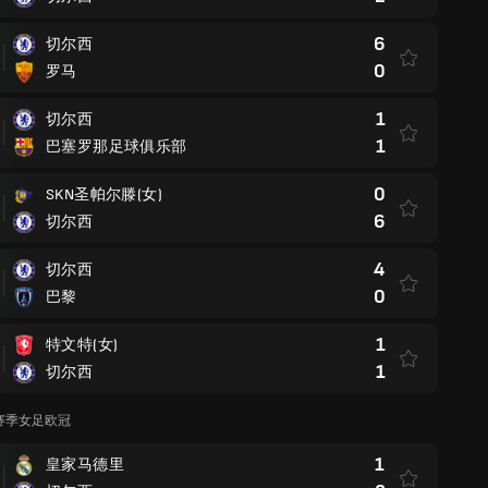
6
切尔西
0
罗马
1
切尔西
1
巴塞罗那足球俱乐部
0
SKN圣帕尔滕(女)
6
切尔西
4
切尔西
0
巴黎
1
特文特(女)
1
切尔西
25赛季女足欧冠
1
皇家马德里