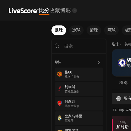
比分
收藏
博彩
足球
冰球
篮球
网球
板
足球
英
球队
英
曼联
英格兰业余
概览
利物浦
英格兰业余
所
阿森纳
英格兰业余
FA Cup, Wo
皇家马德里
西班牙
10 5月
加时后
巴塞罗那