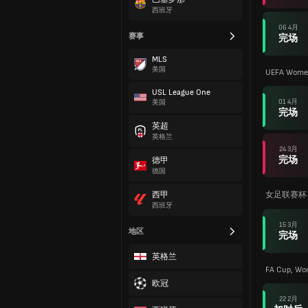
西班牙
06 4月
赛事
完场
MLS
美国
UEFA Women
USL League One
01 4月
美国
完场
英超
英格兰
24 3月
完场
德甲
德国
西甲
女足联赛杯
西班牙
15 3月
地区
完场
英格兰
FA Cup, Wo
欧冠
22 2月