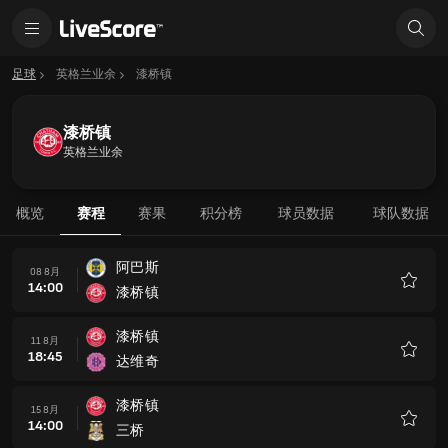
足球
英格兰业余
漆桥镇
漆桥镇
英格兰业余
概览
赛程
赛果
积分榜
球员数据
球队数据
阿巴斯
08 8月
14:00
漆桥镇
收
藏
漆桥镇
11 8月
18:45
达维奇
收
藏
漆桥镇
15 8月
14:00
三桥
收