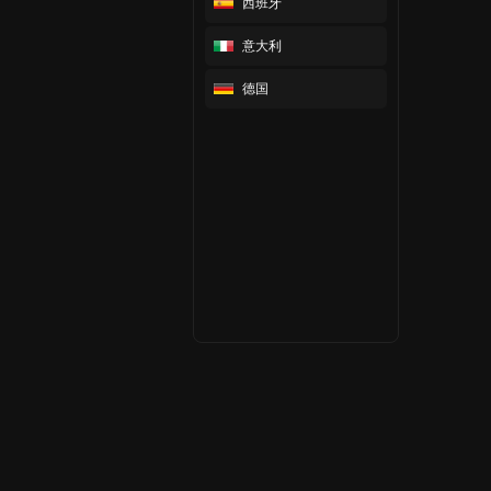
西班牙
意大利
德国