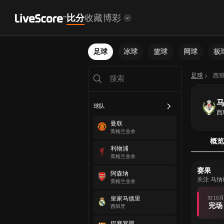
比分
收藏
博彩
足球
冰球
篮球
网球
板
足球
西
球队
西
曼联
英格兰业余
概览
利物浦
英格兰业余
赛果
阿森纳
关注 马纳
英格兰业余
皇家马德里
31 10月
完场
西班牙
巴塞罗那