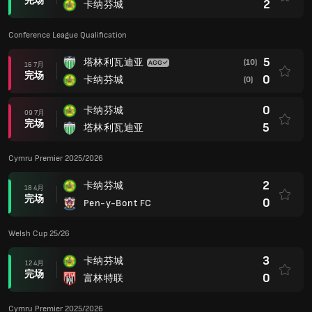
完场
2
卡纳芬城
Conference League Qualification
5
塔林利瓦迪亚
(10)
16 7月
完场
0
卡纳芬城
(0)
0
卡纳芬城
09 7月
完场
5
塔林利瓦迪亚
Cymru Premier 2025/2026
2
卡纳芬城
18 4月
完场
0
Pen-y-Bont FC
Welsh Cup 25/26
3
卡纳芬城
12 4月
完场
0
富林特联
Cymru Premier 2025/2026