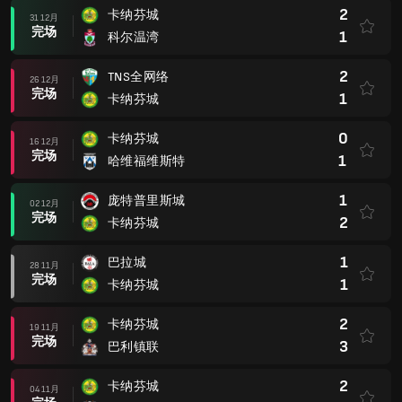
2
卡纳芬城
31 12月
完场
1
科尔温湾
2
TNS全网络
26 12月
完场
1
卡纳芬城
0
卡纳芬城
16 12月
完场
1
哈维福维斯特
1
庞特普里斯城
02 12月
完场
2
卡纳芬城
1
巴拉城
28 11月
完场
1
卡纳芬城
2
卡纳芬城
19 11月
完场
3
巴利镇联
2
卡纳芬城
04 11月