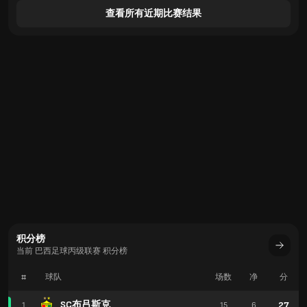
查看所有近期比赛结果
积分榜
当前 巴西足球丙级联赛 积分榜
#
球队
场数
净
分
SC布吕斯克
27
1
15
6