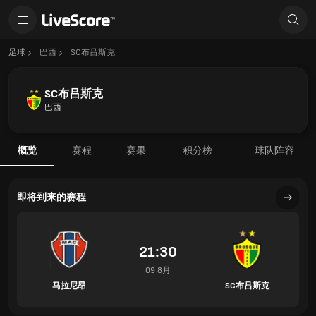
足球
巴西
SC布吕斯克
SC布吕斯克
巴西
概览
赛程
赛果
积分榜
球队阵容
即将到来的赛程
21:30
09 8月
马拉尼昂
SC布吕斯克