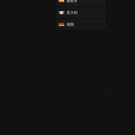
西班牙
意大利
德国