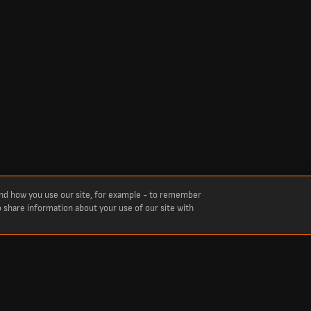
and how you use our site, for example - to remember
o share information about your use of our site with
平台。无论你想查看今日比赛结果、实时比分，还是即将进行的比赛，这里都能满足你的需求。