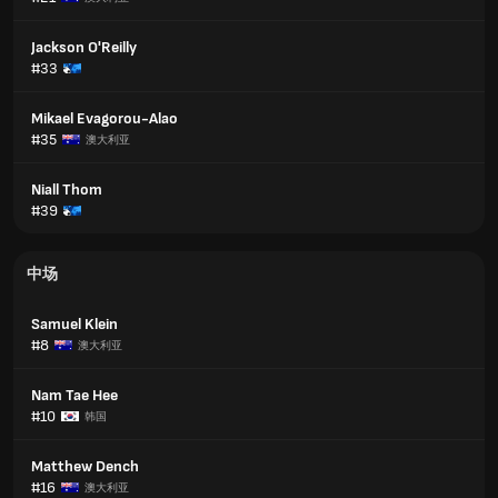
Jackson O'Reilly
#33
Mikael Evagorou-Alao
#35
澳大利亚
Niall Thom
#39
中场
Samuel Klein
#8
澳大利亚
Nam Tae Hee
#10
韩国
Matthew Dench
#16
澳大利亚