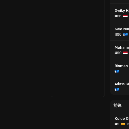
Dwiky H
#66
Kaio Nu
#96
Muhamm
#99
Risman 
Aditia 
前锋
Koldo O
#9