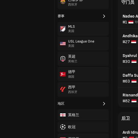
守门员
西班牙
Nadeo A
赛事
#1
印
MLS
美国
Andhika
USL League One
#27
美国
Syahrul 
英超
#30
英格兰
德甲
Daffa S
德国
#63
西甲
西班牙
Risnand
#82
地区
英格兰
后卫
欧冠
Ardi Idr