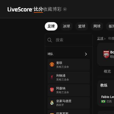
比分
收藏
博彩
足球
冰球
篮球
网球
板
足球
印
B
球队
印
曼联
英格兰业余
概览
利物浦
英格兰业余
教练
阿森纳
英格兰业余
Fabio L
皇家马德里
巴西
西班牙
巴塞罗那