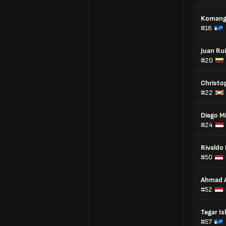
Komang 
#16
Juan Ru
#20
Christo
#22
Diego Mi
#24
Rivaldo
#50
Ahmad 
#52
Tegar Is
#57