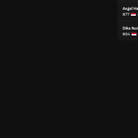
Asgal H
#77
Dika Nu
#94