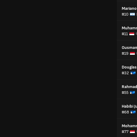
Mariano
#10
Muhamm
#11
Ousman
#19
Douglas
#32
Rahmad 
#55
Habibi J
#68
Mohamm
#77