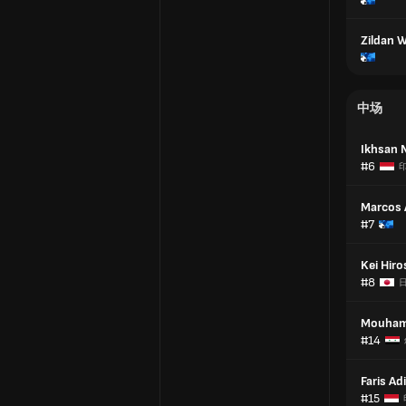
Zildan 
中场
Ikhsan N
#6
Marcos 
#7
Kei Hiro
#8
Mouham
#14
Faris Ad
#15