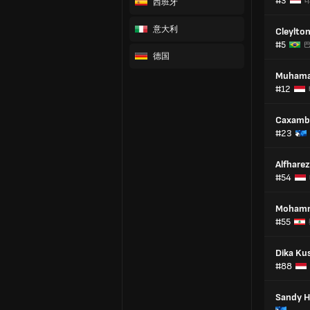
#3
西班牙
意大利
Cleylto
#5
德国
Muhamad
#12
Caxamb
#23
Alfharez
#54
Mohamm
#55
Dika Ku
#88
Sandy 