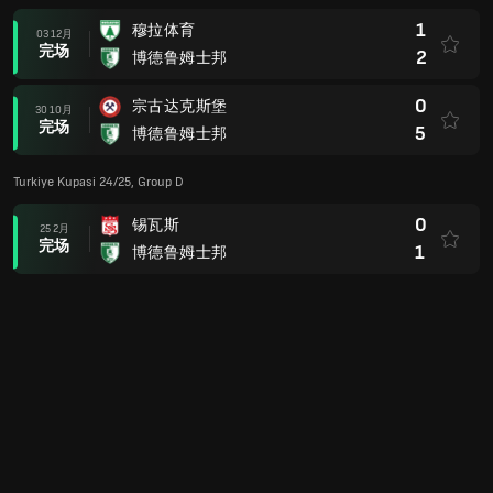
1
穆拉体育
03 12月
完场
2
博德鲁姆士邦
0
宗古达克斯堡
30 10月
完场
5
博德鲁姆士邦
Turkiye Kupasi 24/25, Group D
0
锡瓦斯
25 2月
完场
1
博德鲁姆士邦