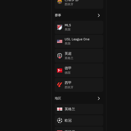
西班牙
赛事
MLS
美国
USL League One
美国
英超
英格兰
德甲
德国
西甲
西班牙
地区
英格兰
欧冠