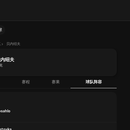
球
克
贝内绍夫
贝内绍夫
克
赛程
赛果
球队阵容
osahlo
astovka