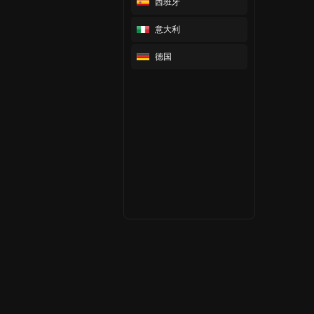
西班牙
意大利
德国