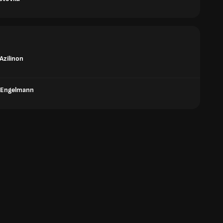
Azilinon
 Engelmann