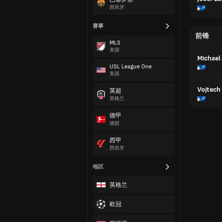
西班牙
赛事
前锋
MLS
美国
Michael 
USL League One
美国
Vojtech
英超
英格兰
德甲
德国
西甲
西班牙
地区
英格兰
欧冠